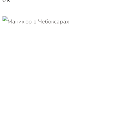
0
k
eative beauty AKStudi