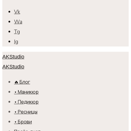
Vk
Wa
Tg
Ig
AKStudio
AKStudio
🔥 Блог
• Маникюр
• Педикюр
• Ресницы
• Брови