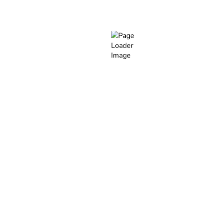
2 часа
2500 ₽
Педикюр обработка пальчиков
1 час
1500 ₽
Педикюр обработка стоп
1 ч 20 мин
850 ₽
Педикюр мужской
1 ч 30 мин
от 1500 ₽
РЕСНИЦЫ