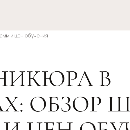
НИКЮРА В
Х: ОБЗОР Ш
 И ЦЕН ОБУ