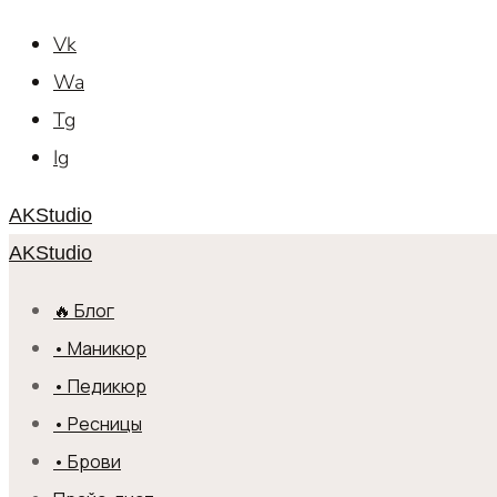
Vk
Wa
Tg
Ig
AKStudio
AKStudio
🔥 Блог
• Маникюр
• Педикюр
• Ресницы
• Брови